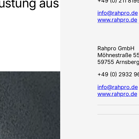
rüstung aus
+49 (0) 211 819
info@rahpro.de
www.rahpro.de
Rahpro GmbH
Möhnestraße 5
59755 Arnsber
+49 (0) 2932 9
info@rahpro.de
www.rahpro.de