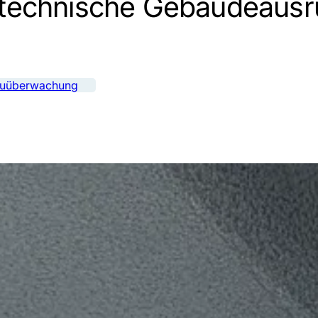
ie technische Gebäudeaus
g
uüberwachung