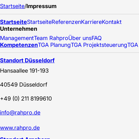
Startseite
/
Impressum
Startseite
Startseite
Referenzen
Karriere
Kontakt
Unternehmen
Management
Team Rahpro
Über uns
FAQ
Kompetenzen
TGA Planung
TGA Projektsteuerung
TGA
Standort Düsseldorf
Hansaallee 191-193
40549 Düsseldorf
+49 (0) 211 8199610
info@rahpro.de
www.rahpro.de